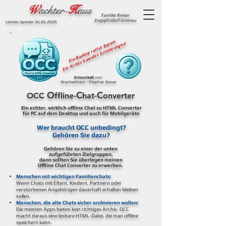
W
achter-
H
aus
Familie Reiser
Zugspitzdorf Grainau
Letztes Update:
26.06.2026
Ein Backup rettet Daten!
Ein Archiv bewahrt Erinnerungen!
Entwickelt
von:
Wachterhaus - Stephan Reiser
O
C
C
OCC
ffline-
hat-
onverter
Ein echter, wirklich offline Chat zu HTML Converter
für PC auf dem Desktop und auch für Mobilgeräte
Wer braucht OCC unbedingt?
Gehören Sie dazu?
Gehören Sie zu einer der unten
aufgeführten Zielgruppen,
dann sollten Sie überlegen meinen
Offline Chat Converter zu erwerben.
Menschen mit wichtigen Familienchats:
Wenn Chats mit Eltern, Kindern, Partnern oder
verstorbenen Angehörigen dauerhaft erhalten bleiben
sollen.
Menschen, die alte Chats sicher archivieren wollen:
Die meisten Apps bieten kein richtiges Archiv. OCC
macht daraus eine lesbare HTML-Datei, die man offline
speichern kann.