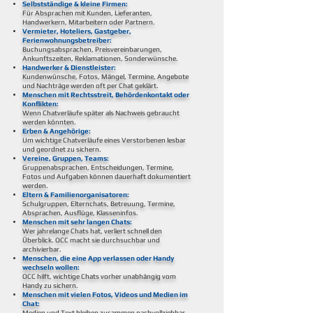
Selbstständige & kleine Firmen:
Für Absprachen mit Kunden, Lieferanten,
Handwerkern, Mitarbeitern oder Partnern.
Vermieter, Hoteliers, Gastgeber,
Ferienwohnungsbetreiber:
Buchungsabsprachen, Preisvereinbarungen,
Ankunftszeiten, Reklamationen, Sonderwünsche.
Handwerker & Dienstleister:
Kundenwünsche, Fotos, Mängel, Termine, Angebote
und Nachträge werden oft per Chat geklärt.
Menschen mit Rechtsstreit, Behördenkontakt oder
Konflikten:
Wenn Chatverläufe später als Nachweis gebraucht
werden könnten.
Erben & Angehörige:
Um wichtige Chatverläufe eines Verstorbenen lesbar
und geordnet zu sichern.
Vereine, Gruppen, Teams:
Gruppenabsprachen, Entscheidungen, Termine,
Fotos und Aufgaben können dauerhaft dokumentiert
werden.
Eltern & Familienorganisatoren:
Schulgruppen, Elternchats, Betreuung, Termine,
Absprachen, Ausflüge, Klasseninfos.
Menschen mit sehr langen Chats:
Wer jahrelange Chats hat, verliert schnell den
Überblick. OCC macht sie durchsuchbar und
archivierbar.
Menschen, die eine App verlassen oder Handy
wechseln wollen:
OCC hilft, wichtige Chats vorher unabhängig vom
Handy zu sichern.
Menschen mit vielen Fotos, Videos und Medien im
Chat:
Medien und Text bleiben zusammen nachvollziehbar.