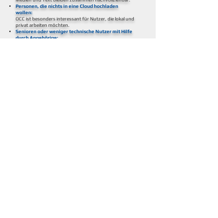
Personen, die nichts in eine Cloud hochladen
wollen:
OCC ist besonders interessant für Nutzer, die lokal und
privat arbeiten möchten.
Senioren oder weniger technische Nutzer mit Hilfe
durch Angehörige:
Angehörige können wichtige Chats sichern, ohne
komplizierte Cloud- oder Backup-Systeme.
Menschen mit emotional wertvollen Erinnerungen:
Alte Liebesnachrichten, Freundschaften, Reisechats,
Familiengeschichten, Sprachnachrichten, Fotos.
Menschen mit Geheimnissen:
Bei Bedarf jederzeit Chatexport, den Chat am Handy
löschen und später alle Chat-Schnipsel am PC zu einem
perfekten Gesamtchat zusammensetzten.
OCC ist ein unabhängiger Offline-
Konverter für exportierte Chatverläufe.
OCC
eignet sich besonders für Nutzer, die
wichtige Chats
(derzeit nur aus WhatsApp aber weitere
Messenger sind geplant)
dauerhaft lesbar, privat und ohne Cloud sichern
möchten.
„OCC ist kein Spielzeug. OCC ist ein
privates Offline-Archiv für Chats,
die zu wichtig sind, um sie einfach auf
dem Handy liegen zu lassen.“
© 2026 Wachterhaus