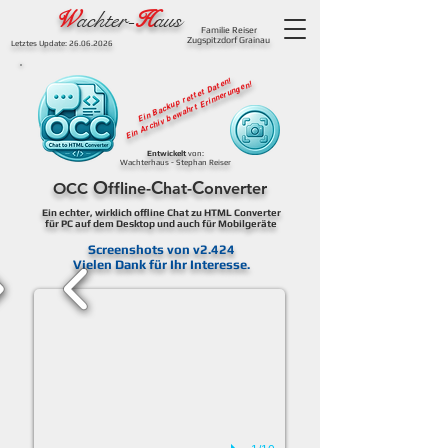
W
achter-
H
aus
Familie Reiser
Zugspitzdorf Grainau
Letztes Update:
26.06.2026
Ein Backup rettet Daten!
Ein Archiv bewahrt Erinnerungen!
Entwickelt
von:
Wachterhaus - Stephan Reiser
O
C
C
OCC
ffline-
hat-
onverter
Ein echter, wirklich offline Chat zu HTML Converter
für PC auf dem Desktop und auch für Mobilgeräte
Screenshots von v2.424
Vielen Dank für Ihr Interesse.