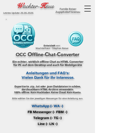
W
achter-
H
aus
Familie Reiser
Zugspitzdorf Grainau
Letztes Update:
26.06.2026
Entwickelt
von:
Wachterhaus - Stephan Reiser
O
C
C
OCC
ffline-
hat-
onverter
Ein echter, wirklich offline Chat zu HTML Converter
für PC auf dem Desktop und auch für Mobilgeräte
Anleitungen und FAQ's:
Vielen Dank für Ihr Interesse.
Exportierte .zip, .txt oder .json Chatdateien in schöne,
durchsuchbare HTML-Archive umwandeln.
100% offline. Kein Hochladen. Keine Cloud. Kein Konto.
Bitte wählen Sie den jeweiligen Messenger für eine Anleitung aus.
WhatsApp (- WA -)
FB Messenger (- FBM -)
Telegram (- TG -)
Line (- LN -)