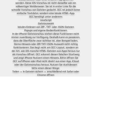
werden.
Diese iOS-Vorschau ist nicht dasselbe wie ein
vollwertiger Webbrowser. Sie ist in erster Linie für die
schnelle Vorschau von Dateien gedacht. OCC ist jedoch keine
einfache Textdatei, sondern eine lokale HTML-App.
OCC benötigt unter anderem:
JavaScript
Dateiauswahl
lokales Einlesen von ZIP-, TXT- oder JSON-Dateien
Popups und eigene Bedienfunktionen.
In der iPhone-Dateivorschau stehen diese Funktionen nicht
immer zuverlässig zur Verfügung. Deshalb kann es passieren,
dass die Oberfläche zwar sichtbar ist, aber Beispiel laden,
Demo-Hinweis oder ZIP/TXT/JSON-Auswahl nicht richtig
funktionieren.
Das liegt nicht am OCC-Layout, sondern an
der Art, wie iOS manche HTML-Dateien aus Apps heraus nur
als Vorschau öffnet.
OCC erkennt diesen falschen Startweg
und zeigt iPhone-Nutzern einen Hinweis.
Bitte öffnen Sie
OCC auf iPhone oder iPad nicht direkt aus einer App, iCloud
oder der Dateivorschau heraus.
Nutzen Sie stattdessen
bitte einen dieser Wege:
Teilen → In Dateien sichern → anschließend mit Safari oder
Chrome öffnen
oder downloaden und
entpacken Sie die Datei und
starten Sie sie direkt über einen vollwertigen Webbrowser.
Auf Android wird der Start meiner OCC-HTML-Datei aus
Apps häufig direkt an Chrome oder einen browserähnlichen
WebView weitergegeben. Deshalb funktioniert der Start
dort oft problemloser.
Quelle zur technischen Einordnung:
Apple Developer Documentation – Quick Look
.
OCC Offline Chat Converter ist ein unabhängiges Offline-Tool.
Die genannten Messenger- und Markennamen dienen ausschließlich
zur Beschreibung kompatibler Exportdateien.
Es besteht keine Verbindung zu den jeweiligen Markeninhabern.