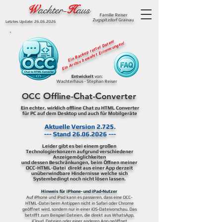
W
achter-
H
aus
Familie Reiser
Zugspitzdorf Grainau
Letztes Update:
26.06.2026
Ein Backup rettet Daten!
Ein Archiv bewahrt Erinnerungen!
Entwickelt
von:
Wachterhaus - Stephan Reiser
O
C
C
OCC
ffline-
hat-
onverter
Ein echter, wirklich offline Chat zu HTML Converter
für PC auf dem Desktop und auch für Mobilgeräte
Aktuelle Version 2.725.
--- Stand 26.06.2026 ---
Leider gibt es bei einem großen
Technologierkonzern aufgrund verschiedener
Anzeigemöglichkeiten
und dessen Beschränkungen, beim Öffnen meiner
OCC-HTML-Datei direkt aus einer App derzeit
unüberwindbare Hindernisse welche sich
Systembedingt noch nicht lösen lassen.
Hinweis für iPhone- und iPad-Nutzer
Auf iPhone und iPad kann es passieren, dass eine OCC-
HTML-Datei beim Antippen nicht in Safari oder Chrome
geöffnet wird, sondern nur in einer iOS-Dateivorschau.
Das
betrifft zum Beispiel Dateien, die direkt aus WhatsApp,
iCloud, Dateien oder einer anderen App geöffnet